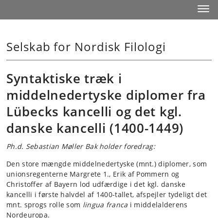
Start
Toggl
Selskab for Nordisk Filologi
Syntaktiske træk i
middelnedertyske diplomer fra
Lübecks kancelli og det kgl.
danske kancelli (1400-1449)
Ph.d. Sebastian Møller Bak holder foredrag:
Den store mængde middelnedertyske (mnt.) diplomer, som
unionsregenterne Margrete 1., Erik af Pommern og
Christoffer af Bayern lod udfærdige i det kgl. danske
kancelli i første halvdel af 1400-tallet, afspejler tydeligt det
mnt. sprogs rolle som
lingua franca
i middelalderens
Nordeuropa.