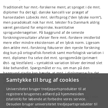
Traditionelt har mnt.-forskerne ment, at sproget i de mnt.
diplomer fra det kgl. danske kancelli var præget af
hansestaden Lübecks mnt. skriftsprog (”den lybske norm”),
men paradoksalt nok har mnt. tekster fra Danmark aldrig
været genstand for empiriske, kvantitative
sprogundersøgelser. På baggrund af de seneste
forskningsresultater afviser flere mnt.-forskere imidlertid
mere eller mindre eksistensen af en lybsk norm. Ligesom
den ældre mnt.-forskning fokuserer den nyeste forskning
dog kun på ortografisk-fonetisk samt morfologisk variation i
mnt. diplomer fra selve det mnt. sprogområde (primært
Øst- og Vestfalen) – syntaktisk variation bliver derimod slet
ikke behandlet. Spørgsmålet er nu, om man på den
baggrund stadig kan hævde, at mnt. i diplomerne fra det
kgl. danske kancelli er præget af den lybske norm, og hvis
Samtykke til brug af cookies
ikke, hvilken form for mnt. der så er tale om?
Universitetet bruger tredjepartsprodukter til at
Med afsæt i disse grundlæggende spørgsmål om
registrere brugernes adfærd på hjemmesiden
sprogbygningen i mnt. tekster fra Danmark har jeg i min
(statistik) for løbende at forbedre vores service.
ph.d.-afhandling udført en empirisk, kvantitativ
Desuden bruger universitetet tredjepartsprodukter til
undersøgelse af to meget markante syntaktiske træk i