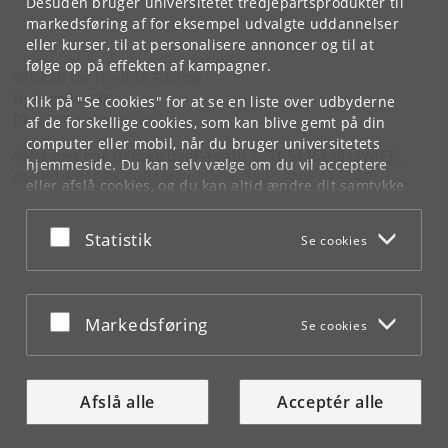
Desuden bruger universitetet tredjepartsprodukter til
markedsføring af for eksempel udvalgte uddannelser
eller kurser, til at personalisere annoncer og til at
følge op på effekten af kampagner.
Selskab for Nordisk Filologi
Njalsgade 136
Klik på "Se cookies" for at se en liste over udbyderne
DK-2300 København S
af de forskellige cookies, som kan blive gemt på din
computer eller mobil, når du bruger universitetets
Selskabet har Danske Bank-konto 1551 5426448 (SWIFT-
hjemmeside. Du kan selv vælge om du vil acceptere
code: DABADKKK, IBAN no. DK06 3000 0005 4264 48).
eller afslå cookies, og du kan altid ændre dit samtykke
under
Cookie- og privatlivspolitik
som du finder i
bunden af hver side.
Acceptér eller afslå
Statistik
Se cookies
Googles privatlivspolitik
Acceptér eller afslå
Markedsføring
Se cookies
Afslå alle
Acceptér alle
Tilgængelighed