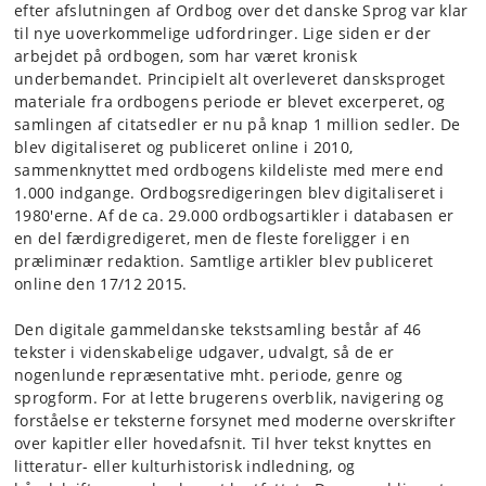
efter afslutningen af Ordbog over det danske Sprog var klar
til nye uoverkommelige udfordringer. Lige siden er der
arbejdet på ordbogen, som har været kronisk
underbemandet. Principielt alt overleveret dansksproget
materiale fra ordbogens periode er blevet excerperet, og
samlingen af citatsedler er nu på knap 1 million sedler. De
blev digitaliseret og publiceret online i 2010,
sammenknyttet med ordbogens kildeliste med mere end
1.000 indgange. Ordbogsredigeringen blev digitaliseret i
1980'erne. Af de ca. 29.000 ordbogsartikler i databasen er
en del færdigredigeret, men de fleste foreligger i en
præliminær redaktion. Samtlige artikler blev publiceret
online den 17/12 2015.
Den digitale gammeldanske tekstsamling består af 46
tekster i videnskabelige udgaver, udvalgt, så de er
nogenlunde repræsentative mht. periode, genre og
sprogform. For at lette brugerens overblik, navigering og
forståelse er teksterne forsynet med moderne overskrifter
over kapitler eller hovedafsnit. Til hver tekst knyttes en
litteratur- eller kulturhistorisk indledning, og