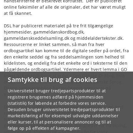
håndskrifterne er beskrevet kortfattet. Der er publiceret
online faksimiler af alle de originaler, det har været muligt
at få skannet.
DSL har publiceret materialet på tre frit tilgængelige
hjemmesider, gammeldanskordbog.dk,
gammeldanskseddelsamling.dk og middelaldertekster.dk.
Ressourcerne er linket sammen, så man fra hver
ordbogsartikel kan komme til de digitale sedler på ordet, fra
den enkelte seddel og fra seddelsamlingen som helhed til
kildelisten, og endelig fra det enkelte ord i teksterne til den
pågældende ordbogsartikel. Ydermere er hvert lemma i GO
linket til behandlingen af ordet i Den Danske Ordbog, hvis
Samtykke til brug af cookies
ordet findes der, ellers til Ordbog over det danske Sprog.
Denne sammenkobling har muliggjort søgninger på
Universitetet bruger tredjepartsprodukter til at
moderne danske ord.
registrere brugernes adfærd på hjemmesiden
(statistik) for løbende at forbedre vores service.
Der arbejdes stadig med de digitale ressourcer, især med
Desuden bruger universitetet tredjepartsprodukter til
redigeringen af GO og med opmærkningen af
markedsføring af for eksempel udvalgte uddannelser
tekstudgaverne. Men allerede nu giver det lille
eller kurser, til at personalisere annoncer og til at
gammeldanske net hidtil uanede muligheder for forskning,
følge op på effekten af kampagner.
undervisning, studium og – såmænd – lystlæsning.