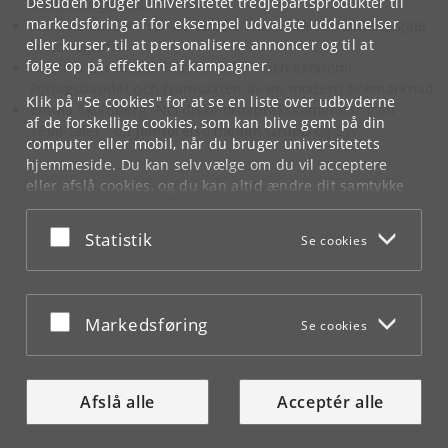
Desuden bruger universitetet tredjepartsprodukter til
fortolkningsmodel
markedsføring af for eksempel udvalgte uddannelser
Annette Lassen: Var de ældste islandske fornaldarsagaer
eller kurser, til at personalisere annoncer og til at
historiografi?
følge op på effekten af kampagner.
Kristina Lundblad: Böcker, teknik och ekonomi.
Förlagsbandet och framväxten av en modern bokmarknad
Klik på "Se cookies" for at se en liste over udbyderne
Emma Sköldberg: Nordiska ordspråkssamlingar från
af de forskellige cookies, som kan blive gemt på din
1600-talet - en jämförelse mellan Grubb og Syv
computer eller mobil, når du bruger universitetets
hjemmeside. Du kan selv vælge om du vil acceptere
eller afslå cookies, og du kan altid ændre dit samtykke
under
Cookie- og privatlivspolitik
som du finder i
bunden af hver side.
Acceptér eller afslå
Statistik
Se cookies
Googles privatlivspolitik
Acceptér eller afslå
Markedsføring
Se cookies
Afslå alle
Acceptér alle
Tilgængelighed