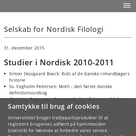
Start
Toggl
Selskab for Nordisk Filologi
31. december 2015
Studier i Nordisk 2010-2011
Simon Skovgaard Boeck: Rids af de danske rimordbøgers
historie
Sv. Eegholm-Pedersen: Moth - den første danske
definitionsordbog
Christina Fogtmann: Grammatik, forståelser og følelser -
Samtykke til brug af cookies
hvad er i spil når politiet tester sprog?
Alex Speed Kjeldsen: Filologi og historisk lingvistik. Lidt
Universitetet bruger tredjepartsprodukter til at
om filologiens rolle i sproghistorisk forskning
registrere brugernes adfærd på hjemmesiden
Anne Kjærgaard: Om hvorfor offentligt ansatte ikke bare
(statistik) for løbende at forbedre vores service.
ændrer skrivestil - fra problemmodel til